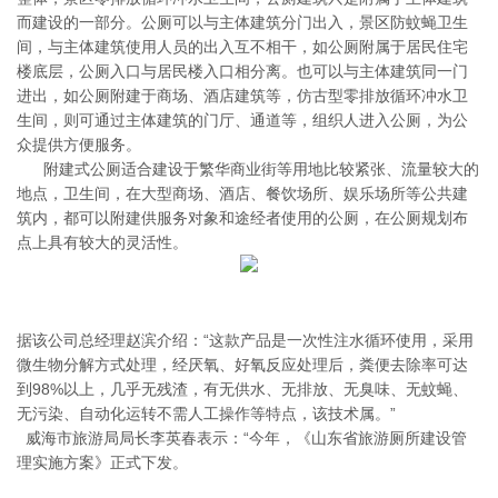
而建设的一部分。公厕可以与主体建筑分门出入，景区防蚊蝇卫生
间，与主体建筑使用人员的出入互不相干，如公厕附属于居民住宅
楼底层，公厕入口与居民楼入口相分离。也可以与主体建筑同一门
进出，如公厕附建于商场、酒店建筑等，仿古型零排放循环冲水卫
生间，则可通过主体建筑的门厅、通道等，组织人进入公厕，为公
众提供方便服务。
附建式公厕适合建设于繁华商业街等用地比较紧张、流量较大的
地点，卫生间，在大型商场、酒店、餐饮场所、娱乐场所等公共建
筑内，都可以附建供服务对象和途经者使用的公厕，在公厕规划布
点上具有较大的灵活性。
据该公司总经理赵滨介绍：“这款产品是一次性注水循环使用，采用
微生物分解方式处理，经厌氧、好氧反应处理后，粪便去除率可达
到98%以上，几乎无残渣，有无供水、无排放、无臭味、无蚊蝇、
无污染、自动化运转不需人工操作等特点，该技术属。”
威海市旅游局局长李英春表示：“今年，《山东省旅游厕所建设管
理实施方案》正式下发。