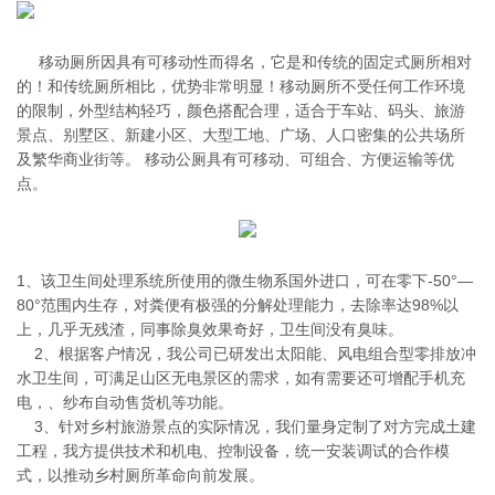
移动厕所因具有可移动性而得名，它是和传统的固定式厕所相对
的！和传统厕所相比，优势非常明显！移动厕所不受任何工作环境
的限制，外型结构轻巧，颜色搭配合理，适合于车站、码头、旅游
景点、别墅区、新建小区、大型工地、广场、人口密集的公共场所
及繁华商业街等。 移动公厕具有可移动、可组合、方便运输等优
点。
1、该卫生间处理系统所使用的微生物系国外进口，可在零下-50°—
80°范围内生存，对粪便有极强的分解处理能力，去除率达98%以
上，几乎无残渣，同事除臭效果奇好，卫生间没有臭味。
2、根据客户情况，我公司已研发出太阳能、风电组合型零排放冲
水卫生间，可满足山区无电景区的需求，如有需要还可增配手机充
电，、纱布自动售货机等功能。
3、针对乡村旅游景点的实际情况，我们量身定制了对方完成土建
工程，我方提供技术和机电、控制设备，统一安装调试的合作模
式，以推动乡村厕所革命向前发展。